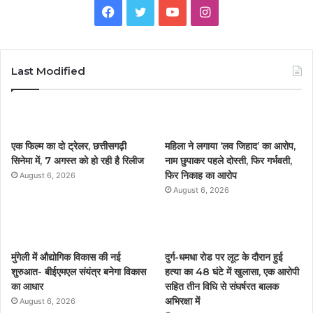
F
T
Y
I
a
w
o
n
c
i
u
s
Last Modified
e
t
T
t
b
t
u
a
एक फिल्म का दो ट्रेलर, छत्तीसगढ़ी
महिला ने लगाया ‘लव जिहाद’ का आरोप,
o
e
b
g
सिनेमा में, 7 अगस्त को हो रही है रिलीज
नाम छुपाकर पहले दोस्ती, फिर गर्भवती,
फिर निकाह का आरोप
August 6, 2026
o
r
e
r
August 6, 2026
k
a
m
मुंगेली में औद्योगिक विकास की नई
दुर्ग-धमधा रोड पर लूट के दौरान हुई
शुरुआत- बीईएमएल संयंत्र बनेगा विकास
हत्या का 48 घंटे में खुलासा, एक आरोपी
का आधार
सहित तीन विधि से संघर्षरत बालक
अभिरक्षा में
August 6, 2026