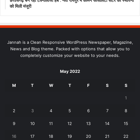
छत्तीसगढ़ बन रहा टेक्नोलॉजी हब : नवा रायपुर में कामन फैसिलिटी सेंटर की स्थापना
को मिली मंजूरी
Jannah is a Clean Responsive WordPress Newspaper, Magazine,
News and Blog theme. Packed with options that allow you to
completely customize your website to your needs.
May 2022
M
T
W
T
F
S
S
1
2
3
4
5
6
7
8
9
10
11
12
13
14
15
16
17
18
19
20
21
22