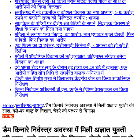
गरियाबंद पुलिस द्वारा 04 किलो ग्राम मादक पदार्थ गांजा के साथ दो
आरोपियों को किया गिरफ्तार
छत्तीसगढ़ में नई तकनीक व कौशल विकास का नया अध्याय, 500 करोड़
रुपये से बदलेगी राज्य की डिजिटल तस्वीर : भाजपा
साइकिल के पहियों पर दौड़ेंगे अब बेटियों के सपने, निःशुल्क वितरण से
शिक्षा के सफर को मिला नया सहारा
महिला ने लगाया ‘लव जिहाद’ का आरोप, नाम छुपाकर पहले दोस्ती, फिर
गर्भवती, फिर निकाह का आरोप
एक फिल्म का दो ट्रेलर, छत्तीसगढ़ी सिनेमा में, 7 अगस्त को हो रही है
रिलीज
मुंगेली में औद्योगिक विकास की नई शुरुआत- बीईएमएल संयंत्र बनेगा
विकास का आधार
दुर्ग-धमधा रोड पर लूट के दौरान हुई हत्या का 48 घंटे में खुलासा, एक
आरोपी सहित तीन विधि से संघर्षरत बालक अभिरक्षा में
डीजी जेल हिमांशु गुप्ता ने बिलासपुर केंद्रीय जेल का किया आकस्मिक
निरीक्षण
जिला निर्वाचन अधिकारी बी.एस. उइके ने ईवीएम वेयरहाउस का किया
निरीक्षण
Home
/
छत्तीसगढ़
/
रायगढ़
/
डैम किनारे निर्वस्त्र अवस्था में मिली अज्ञात युवती की
लाश, गले-पर चाकू के निशान, चेहरे को पत्थर से बिगाड़ा
रायगढ़
डैम किनारे निर्वस्त्र अवस्था में मिली अज्ञात युवती