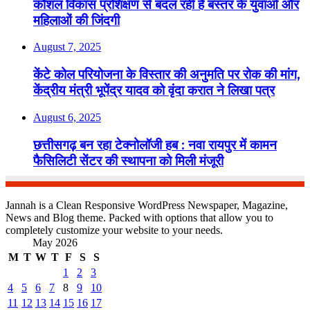
कौशल विकास प्रशिक्षण से बदल रही है बस्तर के युवाओं और
महिलाओं की जिंदगी
August 7, 2025
केंटे कोल परियोजना के विस्तार की अनुमति पर रोक की मांग,
केंद्रीय मंत्री भूपेंद्र यादव को वृंदा करात ने लिखा पत्र
August 6, 2025
छत्तीसगढ़ बन रहा टेक्नोलॉजी हब : नवा रायपुर में कामन
फैसिलिटी सेंटर की स्थापना को मिली मंजूरी
Jannah is a Clean Responsive WordPress Newspaper, Magazine,
News and Blog theme. Packed with options that allow you to
completely customize your website to your needs.
May 2026
M
T
W
T
F
S
S
1
2
3
4
5
6
7
8
9
10
11
12
13
14
15
16
17