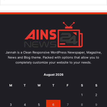
Jannah is a Clean Responsive WordPress Newspaper, Magazine,
News and Blog theme. Packed with options that allow you to
completely customize your website to your needs.
August 2026
M
T
W
T
F
S
S
1
2
3
4
5
6
7
8
9