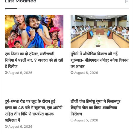
Last Modified
e
t
T
t
b
t
u
a
o
e
b
g
o
r
e
r
एक फिल्म का दो ट्रेलर, छत्तीसगढ़ी
मुंगेली में औद्योगिक विकास की नई
k
a
सिनेमा में पहली बार, 7 अगस्त को हो रही
शुरुआत- बीईएमएल संयंत्र बनेगा विकास
है रिलीज
का आधार
m
August 6, 2026
August 6, 2026
दुर्ग-धमधा रोड पर लूट के दौरान हुई
डीजी जेल हिमांशु गुप्ता ने बिलासपुर
हत्या का 48 घंटे में खुलासा, एक आरोपी
केंद्रीय जेल का किया आकस्मिक
सहित तीन विधि से संघर्षरत बालक
निरीक्षण
अभिरक्षा में
August 5, 2026
August 6, 2026