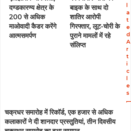
e
l
दण्डकारण्य क्षेत्र के
बाइक के साथ दो
a
200 से अधिक
शातिर आरोपी
t
माओवादी कैडर करेंगे
गिरफ्तार, लूट-चोरी के
e
d
आत्मसमर्पण
पुराने मामलों में रहे
A
संलिप्त
r
t
i
c
l
e
s
चक्रधर समारोह में रिकॉर्ड, एक हजार से अधिक
कलाकारों ने दी शानदार प्रस्तुतियां, तीन दिवसीय
चक्रधर समारोह का हुआ समापन