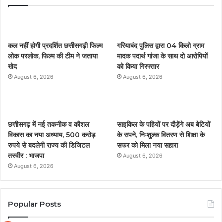
e
t
T
t
b
t
u
a
कल नहीं होगी प्रदर्शित छत्तीसगढ़ी फिल्म
गरियाबंद पुलिस द्वारा 04 किलो ग्राम
o
e
b
g
लोक परलोक, फिल्म की टीम ने जताया
मादक पदार्थ गांजा के साथ दो आरोपियों
खेद
को किया गिरफ्तार
o
r
e
r
August 6, 2026
August 6, 2026
k
a
m
छत्तीसगढ़ में नई तकनीक व कौशल
साइकिल के पहियों पर दौड़ेंगे अब बेटियों
विकास का नया अध्याय, 500 करोड़
के सपने, निःशुल्क वितरण से शिक्षा के
रुपये से बदलेगी राज्य की डिजिटल
सफर को मिला नया सहारा
तस्वीर : भाजपा
August 6, 2026
August 6, 2026
Popular Posts