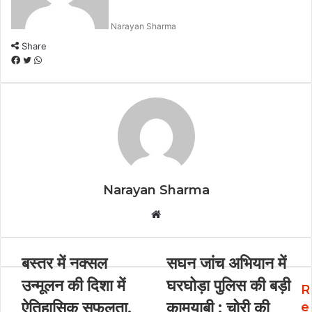
Narayan Sharma
Share
F
T
W
a
w
h
c
i
a
e
t
t
b
t
s
o
e
A
o
r
p
k
p
Narayan Sharma
W
e
b
बस्तर में नक्सल
सघन जांच अभियान में
s
i
उन्मूलन की दिशा में
घरघोड़ा पुलिस की बड़ी
R
t
ऐतिहासिक सफलता,
कामयाबी : चोरी की
e