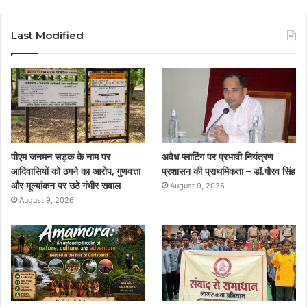
a
w
o
n
c
i
u
s
Last Modified
e
t
T
t
b
t
u
a
o
e
b
g
o
r
e
r
पीएम जनमन सड़क के नाम पर
अवैध प्लाटिंग पर प्रभावी नियंत्रण
k
a
आदिवासियों को ठगने का आरोप, गुणवत्ता
प्रशासन की प्राथमिकता – डॉ.गौरव सिंह
और मूल्यांकन पर उठे गंभीर सवाल
August 9, 2026
m
August 9, 2026