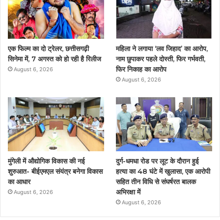
o
e
b
g
o
r
e
r
एक फिल्म का दो ट्रेलर, छत्तीसगढ़ी
महिला ने लगाया ‘लव जिहाद’ का आरोप,
k
a
सिनेमा में, 7 अगस्त को हो रही है रिलीज
नाम छुपाकर पहले दोस्ती, फिर गर्भवती,
फिर निकाह का आरोप
August 6, 2026
m
August 6, 2026
मुंगेली में औद्योगिक विकास की नई
दुर्ग-धमधा रोड पर लूट के दौरान हुई
शुरुआत- बीईएमएल संयंत्र बनेगा विकास
हत्या का 48 घंटे में खुलासा, एक आरोपी
का आधार
सहित तीन विधि से संघर्षरत बालक
अभिरक्षा में
August 6, 2026
August 6, 2026