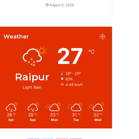
August 6, 2026
Weather
27
℃
Raipur
28º - 25º
83%
4.48 km/h
Light Rain
28
29
33
31
32
℃
℃
℃
℃
℃
Sat
Sun
Mon
Tue
Wed