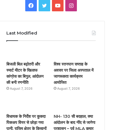
F
T
Y
I
a
w
o
n
c
i
u
s
Last Modified
e
t
T
t
b
t
u
a
o
e
b
g
बिजली बिल बढ़ोतरी और
विश्व स्तनपान सप्ताह के
स्मार्ट मीटर के खिलाफ
अवसर पर जिला अस्पताल में
o
r
e
r
कांग्रेस का बिगुल, आंदोलन
जागरूकता कार्यक्रम
की बनी रणनीति
आयोजित
k
a
August 7, 2026
August 7, 2026
m
विधायक के निर्देश पर कुकदा
NH- 130 सी बदहाल, क्या
पिकअप वियर से छोड़ा गया
आंदोलन के बाद नींद से जागेगा
पानी, राजिम क्षेत्र के किसानों
प्रशासन – पूर्व MLA कुमार