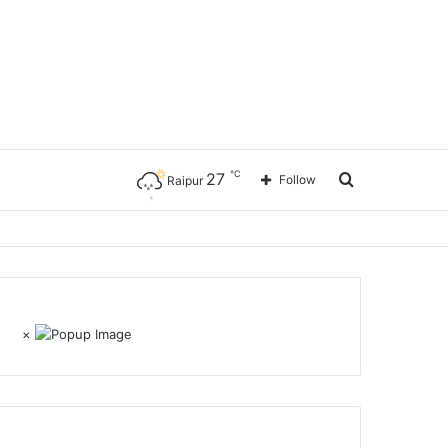
℃
27
Search
Follow
Raipur
for
×