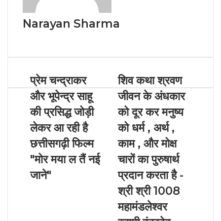
Narayan Sharma
W
e
b
s
प्रेम चन्द्राकर
शिव कथा श्रवण
i
t
और भूपेन्द्र साहू
जीवन के अंधकार
e
की प्रसिद्ध जोड़ी
को दूर कर मनुष्य
लेकर आ रही है
को धर्म , अर्थ ,
छत्तीसगढ़ी फिल्म
काम , और मोक्ष
"मोर मया ल तैं नई
चारों का पुरुषार्थ
जाने"
प्रदान करता है -
श्री श्री 1008
महामंडलेश्वर