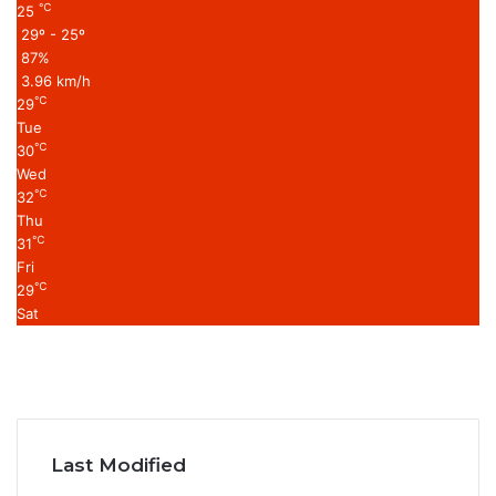
℃
25
29º - 25º
87%
3.96 km/h
℃
29
Tue
℃
30
Wed
℃
32
Thu
℃
31
Fri
℃
29
Sat
F
a
T
c
w
Y
e
i
o
I
b
t
u
n
o
t
T
s
Last Modified
o
e
u
t