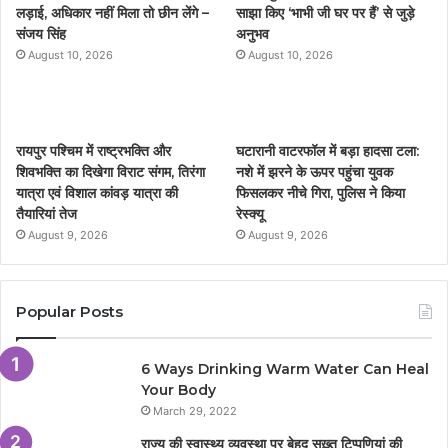
लड़ाई, अधिकार नहीं मिला तो छीन लेंगे –
साझा किए ‘भाभी जी घर पर हैं’ से जुड़े
संजय सिंह
अनुभव
o
r
e
r
August 10, 2026
August 10, 2026
k
a
m
रायपुर पश्चिम में राष्ट्रभक्ति और
घटारानी वाटरफॉल में बड़ा हादसा टला:
शिवभक्ति का दिखेगा विराट संगम, तिरंगा
नशे में झरने के ऊपर पहुंचा युवक
यात्रा एवं विशाल कांवड़ यात्रा की
फिसलकर नीचे गिरा, पुलिस ने किया
तैयारियां तेज
रेस्क्यू
August 9, 2026
August 9, 2026
Popular Posts
6 Ways Drinking Warm Water Can Heal
Your Body
March 29, 2022
राज्य की स्वास्थ्य व्यवस्था पर बेहद सख़्त टिप्पणियां की